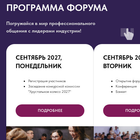
ПРОГРАММА ФОРУМА
Погружайся в мир профессионального
общения с лидерами индустрии!
СЕНТЯБРЬ 2027,
СЕНТЯБРЬ 20
ПОНЕДЕЛЬНИК
ВТОРНИК
Регистрация участников
Открытие фору
Заседание конкурсной комиссии
Конференция
"Хрустальное колесо 2027"
Банкет
ПОДРОБНЕЕ
ПОДРО