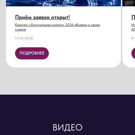
Приём заявок открыт!
П
Конкурс «Хрустальное колесо» 2026 объявил о своем
Но
старте
А
13.05.2026
01
ПОДРОБНЕЕ
ВИДЕО